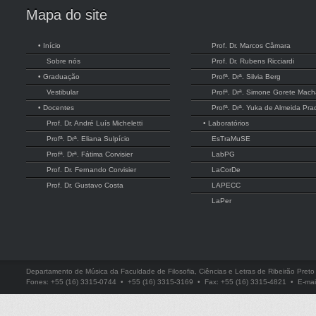
Mapa do site
• Início
Prof. Dr. Marcos Câmara
Sobre nós
Prof. Dr. Rubens Ricciardi
• Graduação
Profª. Drª. Silvia Berg
Vestibular
Profª. Drª. Simone Gorete Mac
• Docentes
Profª. Drª. Yuka de Almeida Pra
Prof. Dr. André Luís Micheletti
• Laboratórios
Profª. Drª. Eliana Sulpício
EsTraMuSE
Profª. Drª. Fátima Corvisier
LabPG
Prof. Dr. Fernando Corvisier
LaCorDe
Prof. Dr. Gustavo Costa
LAPECC
LaPer
Departamento de Música da Faculdade de Filosofia, Ciências e Letras de Ribeirão Pre
Fones: +55 (16) 3315-0744 • +55 (16) 3315-3169 • Fax: +55 (16) 3315-4821 • E-mai